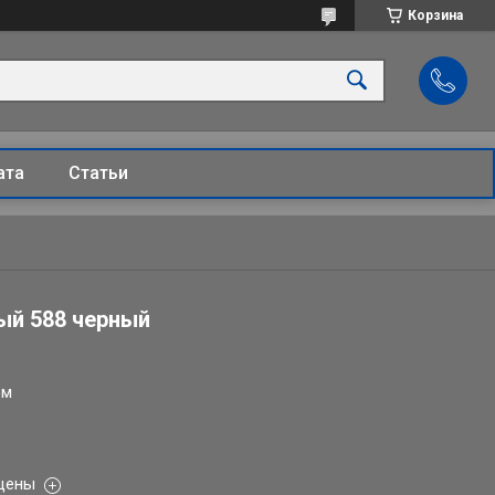
Корзина
ата
Статьи
ый 588 черный
ом
 цены