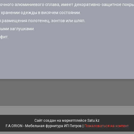
очного алюминиевого сплава, имеет декоративно-защитное покры
 хранении одежды в висячем состоянии.
 размещения полотенец, зонтов или шляп.
выми заглушками.
афит.
Сайт создан на маркетплейсе
Satu.kz
F.A.ORION - Мебельная фурнитура ИП Петров |
Пожаловаться на контент