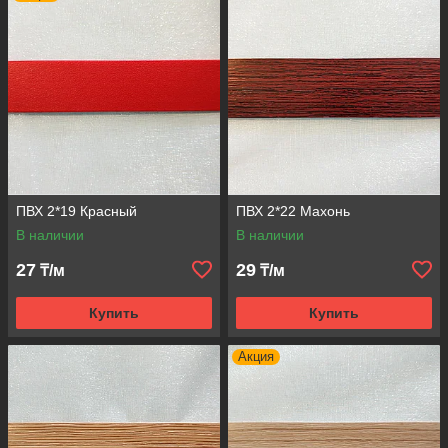
ПВХ 2*19 Красный
ПВХ 2*22 Махонь
В наличии
В наличии
27
29
₸/м
₸/м
Купить
Купить
Акция