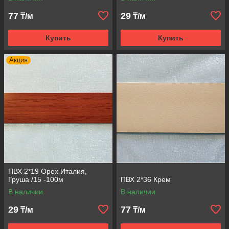
77
29
₸/м
₸/м
Купить
Купить
Акция
ПВХ 2*19 Орех Италия,
Груша /15 -100м
ПВХ 2*36 Крем
В наличии
В наличии
29
77
₸/м
₸/м