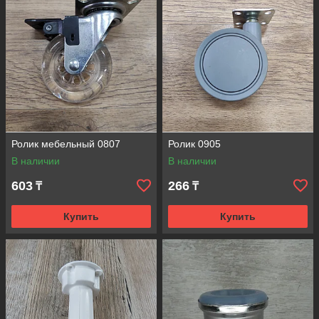
Ролик мебельный 0807
Ролик 0905
В наличии
В наличии
603
266
₸
₸
Купить
Купить