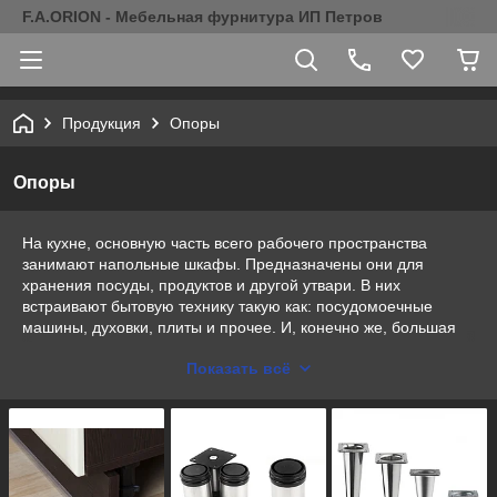
F.A.ORION - Мебельная фурнитура ИП Петров
Продукция
Опоры
Опоры
На кухне, основную часть всего рабочего пространства
занимают напольные шкафы. Предназначены они для
хранения посуды, продуктов и другой утвари. В них
встраивают бытовую технику такую как: посудомоечные
машины, духовки, плиты и прочее. И, конечно же, большая
часть напольного шкафа исполняет роль рабочей
Показать всё
поверхности. Все эти требования к гарнитуру требуют его
надежности и удобства, а помочь в этом могут
регулирующие ножки для шкафов. Какие они бывают, в чем
их преимущество и как правильно выполнить их установку?