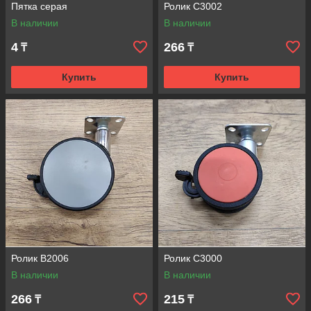
Пятка серая
Ролик С3002
В наличии
В наличии
4
266
₸
₸
Купить
Купить
Ролик В2006
Ролик С3000
В наличии
В наличии
266
215
₸
₸