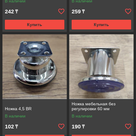
В наличии
В наличии
242
259
₸
₸
Купить
Купить
Ножка мебельная без
Ножка 4,5 BR
регулировки 60 мм
В наличии
В наличии
102
190
₸
₸