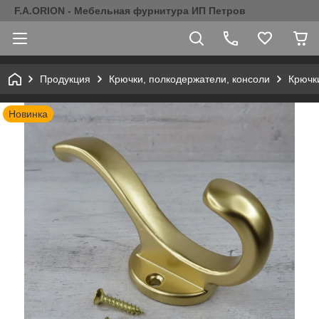
F.A.ORION - Мебельная фурнитура ИП Петров
Продукция
Крючки, полкодержатели, консоли
Крючк
Новинка