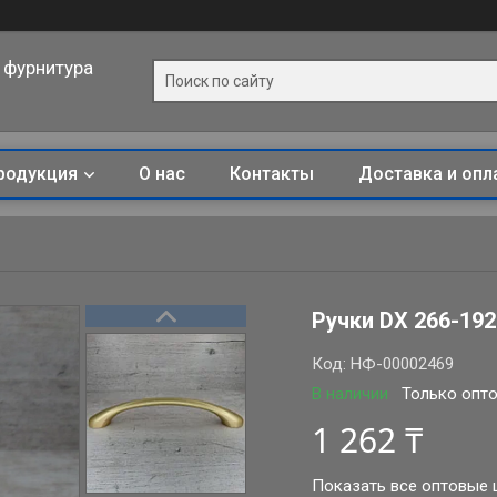
 фурнитура
родукция
О нас
Контакты
Доставка и опл
Ручки DX 266-19
Код:
НФ-00002469
В наличии
Только опт
1 262 ₸
Показать все оптовые