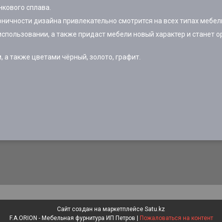
нкового сплава.
оничности дизайна привлекательно смотрится на всех типах мебел
пользовании, а также придаст мебели новый характер и станет о
 а также цветами чёрный, золото, графит.
Сайт создан на маркетплейсе
Satu.kz
F.A.ORION - Мебельная фурнитура ИП Петров |
Пожаловаться на контент