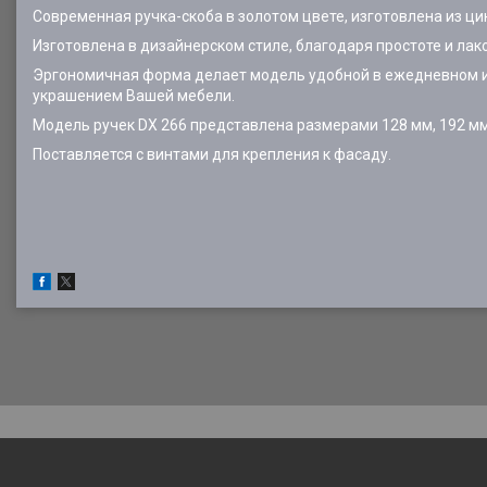
Современная ручка-скоба в золотом цвете, изготовлена из ци
Изготовлена в дизайнерском стиле, благодаря простоте и лак
Эргономичная форма делает модель удобной в ежедневном ис
украшением Вашей мебели.
Модель ручек DX 266 представлена размерами 128 мм, 192 мм,
Поставляется с винтами для крепления к фасаду.