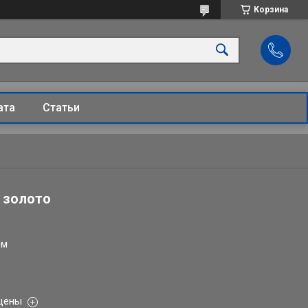
Корзина
ата
Статьи
2 золото
ом
 цены