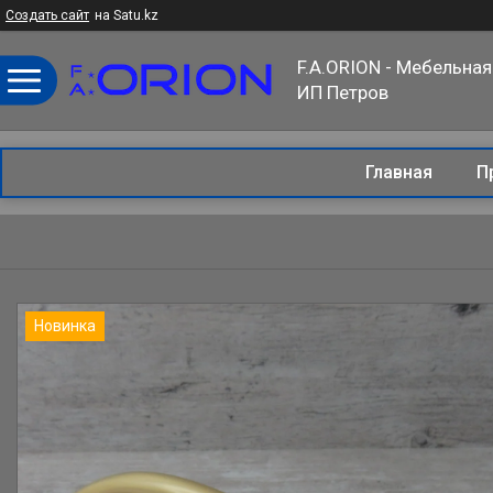
Создать сайт
на Satu.kz
F.A.ORION - Мебельная
ИП Петров
Главная
П
Новинка