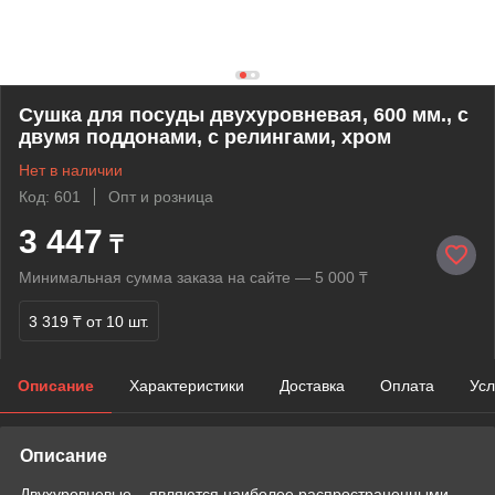
Сушка для посуды двухуровневая, 600 мм., с
двумя поддонами, с релингами, хром
Нет в наличии
Код: 601
Опт и розница
3 447
₸
Минимальная сумма заказа на сайте — 5 000 ₸
3 319 ₸
от 10 шт.
Описание
Характеристики
Доставка
Оплата
Усл
Описание
Двухуровневые – являются наиболее распространенными,