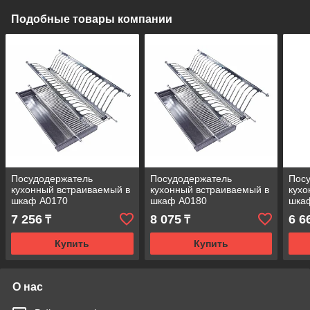
Подобные товары компании
Посудодержатель
Посудодержатель
Пос
кухонный встраиваемый в
кухонный встраиваемый в
кухо
шкаф А0170
шкаф А0180
шка
7 256
8 075
6 6
₸
₸
Купить
Купить
О нас