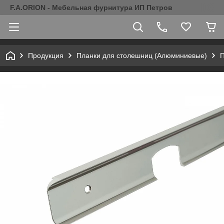
F.A.ORION - Мебельная фурнитура ИП Петров
Продукция
Планки для столешниц (Алюминиевые)
П