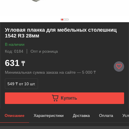
Угловая планка для мебельных столешниц
1542 R3 28мм
В наличии
Код: 0184
Опт и розница
631
₸
Минимальная сумма заказа на сайте — 5 000 ₸
549 ₸
от 10 шт.
Купить
Описание
Характеристики
Доставка
Оплата
Усл