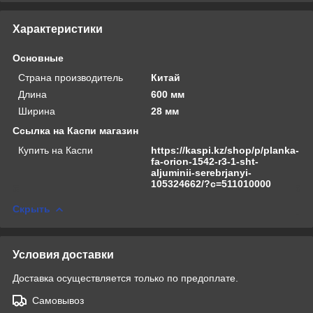
Характеристики
Основные
Страна производитель
Китай
Длина
600 мм
Ширина
28 мм
Ссылка на Каспи магазин
Купить на Каспи
https://kaspi.kz/shop/p/planka-
fa-orion-1542-r3-1-sht-
aljuminii-serebrjanyi-
105324662/?c=511010000
Скрыть
Условия доставки
Доставка осуществляется только по предоплате.
Самовывоз