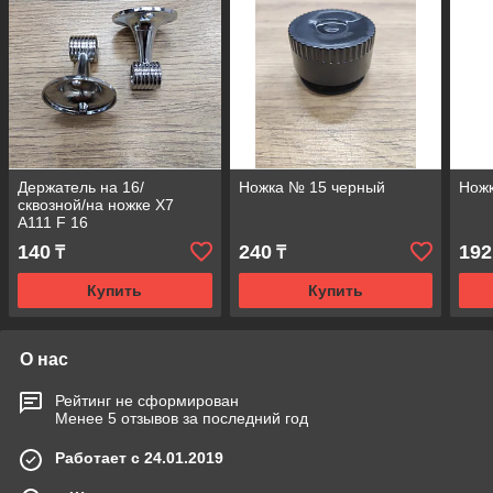
Держатель на 16/
Ножка № 15 черный
Нож
сквозной/на ножке X7
А111 F 16
140
240
192
₸
₸
Купить
Купить
О нас
Рейтинг не сформирован
Менее 5 отзывов за последний год
Работает с 24.01.2019