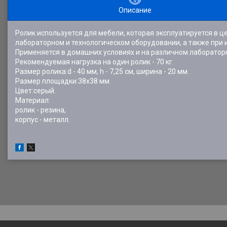
Описание
Ролик используется для мебели, которая эксплуатируется в 
лабораторном и технологическом оборудовании, а также при 
Применяется в домашних условиях и на различном лабораторн
Рекомендуемая нагрузка на один ролик - 70 кг.
Размер ролика:d - 40 мм, h - 7,25 см, ширина - 20 мм.
Размер площадки:38х38 мм.
Цвет:серый.
Материал:
ролик - резина,
корпус - металл.