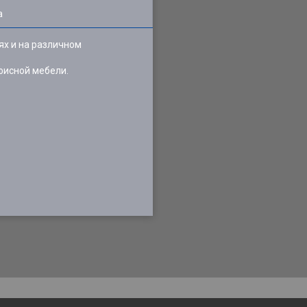
а
ях и на различном
фисной мебели.