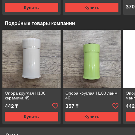
370
Купить
Купить
Подобные товары компании
Опора круглая Н100
Опора круглая Н100 лайм
Опор
керамика 45
46
манг
442
357
442
₸
₸
Купить
Купить