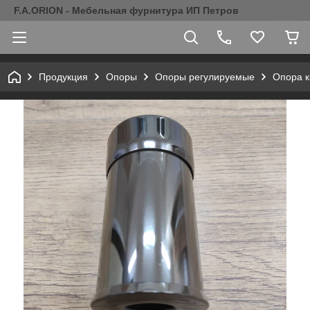
F.A.ORION - Мебельная фурнитура ИП Петров
Продукция
Опоры
Опоры регулируемые
Опора к