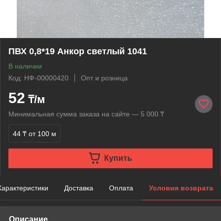
ПВХ 0,8*19 Анкор светлый 1041
В наличии
Код: НФ-00000420
Опт и розница
52
₸/м
Минимальная сумма заказа на сайте — 5 000 ₸
44 ₸
от 100 м
Купить
Характеристики
Доставка
Оплата
Условия возврата
Описание