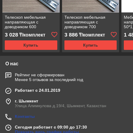
Телескоп мебельная
Телескоп мебельная
Меб
направляющая с
направляющая с
нап
доводчиком 600
доводчиком 700
50*1
3 028
3 886
1 4
₸/комплект
₸/комплект
Купить
Купить
О нас
Рейтинг не сформирован
Менее 5 отзывов за последний год
Работает с 24.01.2019
г. Шымкент
Улица Алимкулова д.19/4, Шымкент, Казахстан
Контакты
Сегодня работает с 09:00 до 17:30
Показать весь график работы