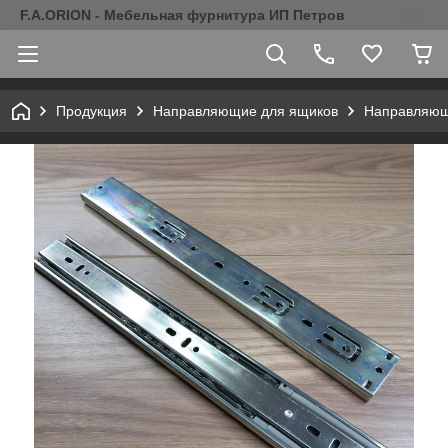
F.A.ORION - Мебельная фурнитура ИП Петров
Продукция
Направляющие для ящиков
Направляющ