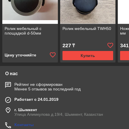
Ролик мебельный с
Ролик мебельный TWH50
Ножк
площадкой d-50мм
мм
227
341
₸
Цену уточняйте
Купить
О нас
Рейтинг не сформирован
Менее 5 отзывов за последний год
Работает с 24.01.2019
г. Шымкент
Улица Алимкулова д.19/4, Шымкент, Казахстан
Контакты