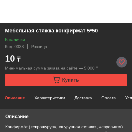
Мебельная стяжка конфирмат 5*50
В наличии
Код: 0338
Розница
10
₸
Минимальная сумма заказа на сайте — 5 000 ₸
Купить
Описание
Характеристики
Доставка
Оплата
Усл
Описание
Конфирма́т («еврошуруп», «шурупная стяжка», «евровинт»)