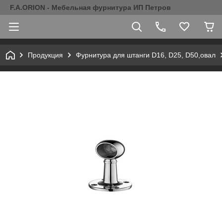
F.A.ORION - Мебельная фурнитура ИП Петров
Продукция
Фурнитура для штанги D16, D25, D50,овал