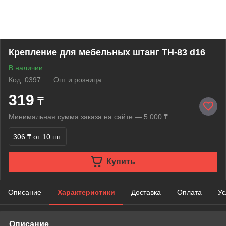
Крепление для мебельных штанг TH-83 d16
В наличии
Код: 0397
Опт и розница
319
₸
Минимальная сумма заказа на сайте — 5 000 ₸
306 ₸
от 10 шт.
Купить
Описание
Характеристики
Доставка
Оплата
Ус
Описание