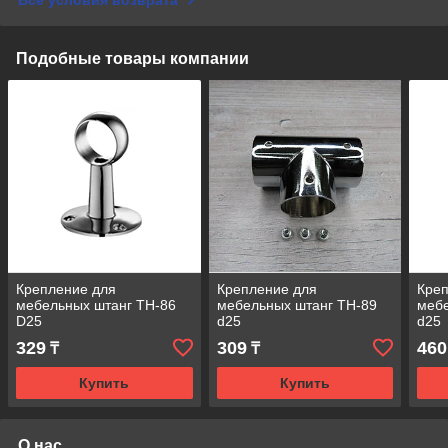
Подобные товары компании
Крепление для
Крепление для
Кре
мебельных штанг TH-86
мебельных штанг TH-89
мебе
D25
d25
d25
329
309
460
₸
₸
Купить
Купить
О нас