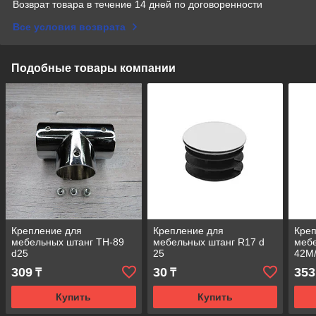
Возврат товара в течение 14 дней по договоренности
Все условия возврата
Подобные товары компании
Крепление для
Крепление для
Кре
мебельных штанг TH-89
мебельных штанг R17 d
мебе
d25
25
42M/
309
30
353
₸
₸
Купить
Купить