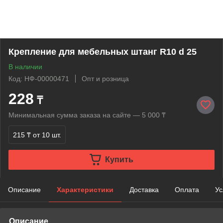
Крепление для мебельных штанг R10 d 25
В наличии
Код: НФ-00000471
Опт и розница
228
₸
Минимальная сумма заказа на сайте — 5 000 ₸
215 ₸
от 10 шт.
Купить
Описание
Характеристики
Доставка
Оплата
Ус
Описание