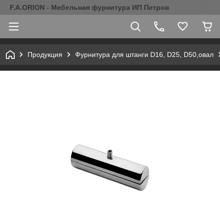
F.A.ORION - Мебельная фурнитура ИП Петров
Продукция
Фурнитура для штанги D16, D25, D50,овал