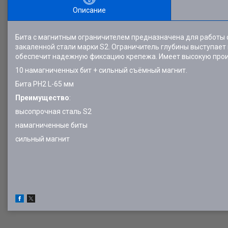
Описание
Бита с магнитным ограничителем предназначена для работы
закаленной стали марки S2. Ограничитель глубины выступает 
обеспечит надежную фиксацию крепежа. Имеет высокую произ
10 намагниченных бит + сильный съёмный магнит.
Бита PH2 L-65 мм
Преимущество
:
высопрочная сталь S2
намагниченные биты
сильный магнит