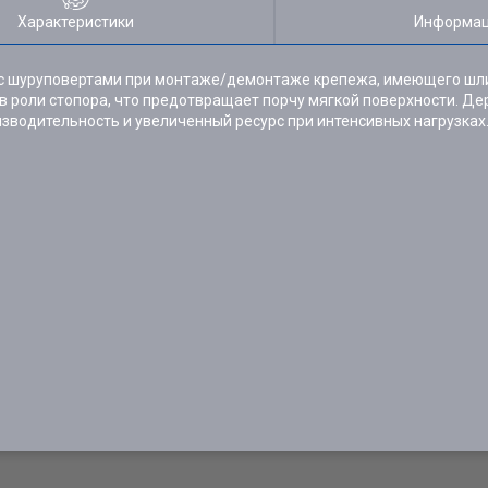
Характеристики
Информац
 с шуруповертами при монтаже/демонтаже крепежа, имеющего шли
в роли стопора, что предотвращает порчу мягкой поверхности. Де
водительность и увеличенный ресурс при интенсивных нагрузках