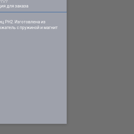
ия для заказа
ц PH2. Изготовлена из
ржатель с пружиной и магнит
.