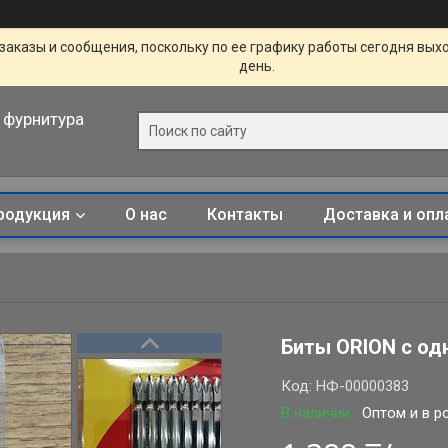
заказы и сообщения, поскольку по ее графику работы сегодня вых
день.
 фурнитура
родукция
О нас
Контакты
Доставка и опл
Биты ORION с од
Код:
НФ-00000383
В наличии
Оптом и в р