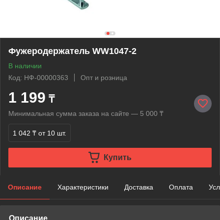
Фужеродержатель WW1047-2
В наличии
Код: НФ-00000363
Опт и розница
1 199
₸
Минимальная сумма заказа на сайте — 5 000 ₸
1 042 ₸
от 10 шт.
Купить
Описание
Характеристики
Доставка
Оплата
Усл
Описание