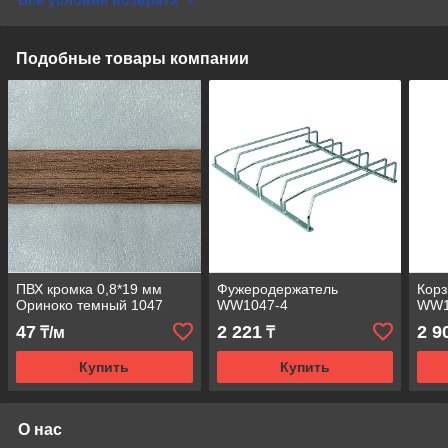
Подобные товары компании
ПВХ кромка 0,8*19 мм
Фужеродержатель
Корз
Ориноко темный 1047
WW1047-4
WW1
47
2 221
2 9
₸/м
₸
Купить
Купить
О нас