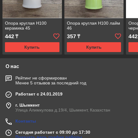
Опора круглая Н100
Опора круглая Н100 лайм
Опор
керамика 45
46
чер
442
357
442
₸
₸
Купить
Купить
О нас
Рейтинг не сформирован
Менее 5 отзывов за последний год
Работает с 24.01.2019
г. Шымкент
Улица Алимкулова д.19/4, Шымкент, Казахстан
Контакты
Сегодня работает с 09:00 до 17:30
Показать весь график работы