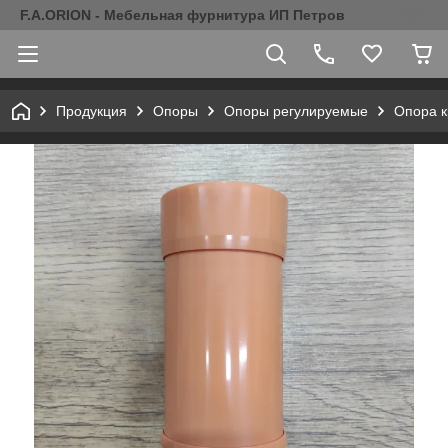
F.A.ORION - Мебельная фурнитура ИП Петров
Продукция
Опоры
Опоры регулируемые
Опора к