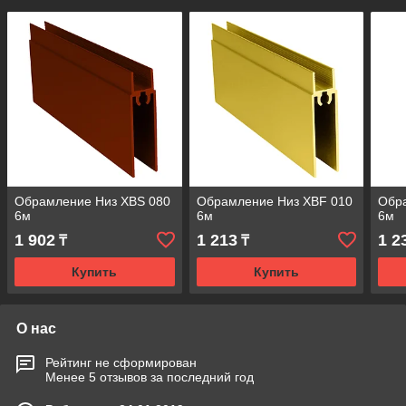
Обрамление Низ XBS 080
Обрамление Низ XBF 010
Обр
6м
6м
6м
1 902
1 213
1 2
₸
₸
Купить
Купить
О нас
Рейтинг не сформирован
Менее 5 отзывов за последний год