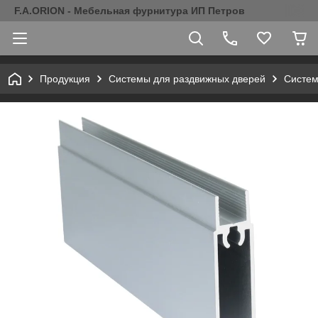
F.A.ORION - Мебельная фурнитура ИП Петров
Продукция
Системы для раздвижных дверей
Систем