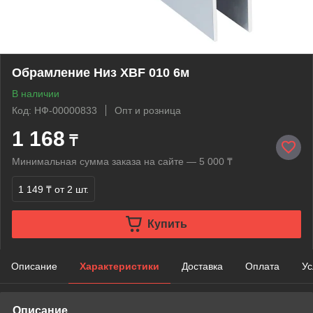
Обрамление Низ XBF 010 6м
В наличии
Код: НФ-00000833
Опт и розница
1 168
₸
Минимальная сумма заказа на сайте — 5 000 ₸
1 149 ₸
от 2 шт.
Купить
Описание
Характеристики
Доставка
Оплата
Ус
Описание