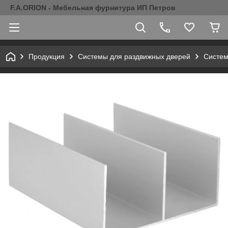
F.A.ORION - Мебельная фурнитура ИП Петров
Продукция
Системы для раздвижных дверей
Систем