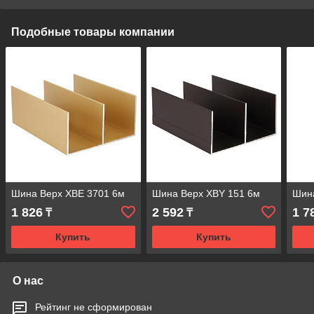
Подобные товары компании
Шина Верх XBE 3701 6м
Шина Верх ХВY 151 6м
Шин
1 826
2 592
1 7
₸
₸
Купить
Купить
О нас
Рейтинг не сформирован