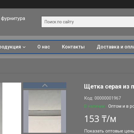
 фурнитура
родукция
О нас
Контакты
Доставка и опл
Щетка серая из 
Код:
00000001967
В наличии
Оптом и в р
153 ₸/м
Показать оптовые цен