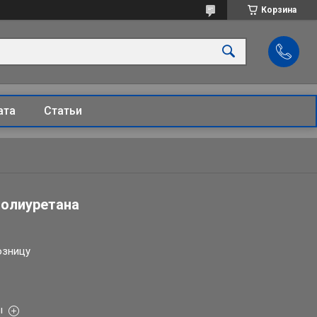
Корзина
ата
Статьи
полиуретана
озницу
ы