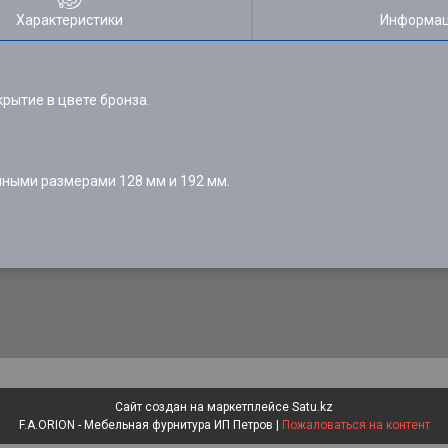
Характеристики
Информац
рытие в цвете бронза.
чными размерами 128 мм и 192 мм.
Сайт создан на маркетплейсе
Satu.kz
F.A.ORION - Мебельная фурнитура ИП Петров |
Пожаловаться на контент