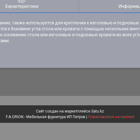
Характеристики
Информац
анию, также используется для крепления к изголовью и подножью 
пится к боковине угла стола или кровати с помощью нескольких вин
 основанию стола или изголовью и подножью кровати во всех угла
ками.
Сайт создан на маркетплейсе
Satu.kz
F.A.ORION - Мебельная фурнитура ИП Петров |
Пожаловаться на контент