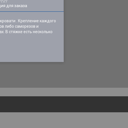
ия для заказа
кровати . Крепление каждого
тов либо саморезов и
х. В стяжке есть несколько