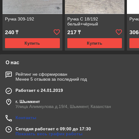
Ручка 309-192
Ручка С 18/192
Ручк
белый+чёрный
240
217
306
₸
₸
Купить
Купить
О нас
Рейтинг не сформирован
Менее 5 отзывов за последний год
Работает с 24.01.2019
г. Шымкент
Улица Алимкулова д.19/4, Шымкент, Казахстан
Контакты
Сегодня работает с 09:00 до 17:30
Показать весь график работы