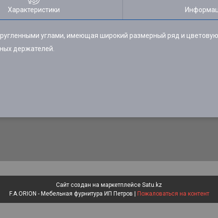
Характеристики
Информац
кругленными углами, имеющая широкий размерный ряд и цветовую
вных держателей.
Сайт создан на маркетплейсе
Satu.kz
F.A.ORION - Мебельная фурнитура ИП Петров |
Пожаловаться на контент