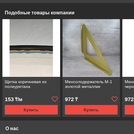
Подобные товары компании
Щетка коричневая из
Менсолодержатель М-1
Мен
полиуретана
золотой металлик
чер
153
972
972
₸/м
₸
Купить
Купить
О нас