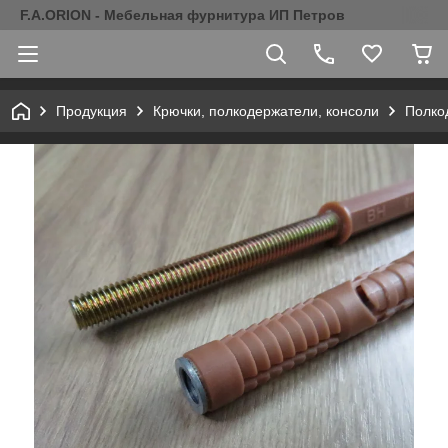
F.A.ORION - Мебельная фурнитура ИП Петров
Продукция
Крючки, полкодержатели, консоли
Полко