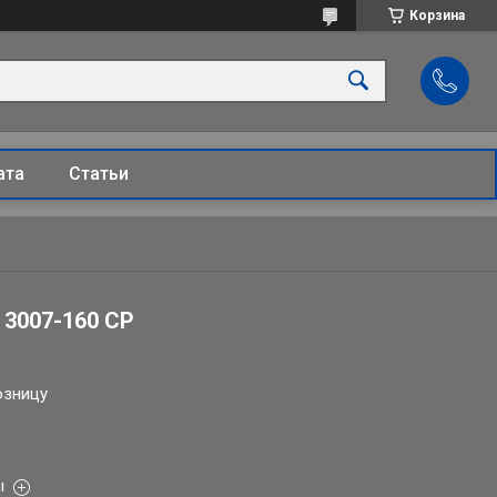
Корзина
ата
Статьи
 3007-160 СР
озницу
ы