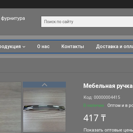
 фурнитура
родукция
О нас
Контакты
Доставка и опл
Мебельная ручка
Код:
00000004415
В наличии
Оптом и в р
417 ₸
Показать оптовые цен