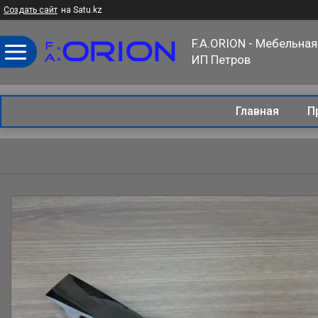
Создать сайт
на Satu.kz
F.A.ORION - Мебельная
ИП Петров
Главная
П