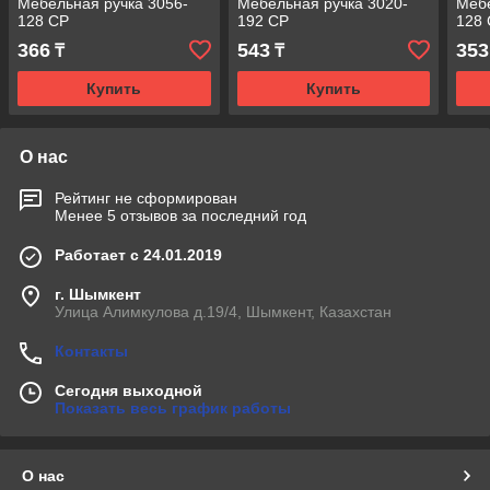
Мебельная ручка 3056-
Мебельная ручка 3020-
Мебе
128 СР
192 СР
128
366
543
353
₸
₸
Купить
Купить
О нас
Рейтинг не сформирован
Менее 5 отзывов за последний год
Работает с 24.01.2019
г. Шымкент
Улица Алимкулова д.19/4, Шымкент, Казахстан
Контакты
Сегодня выходной
Показать весь график работы
О нас