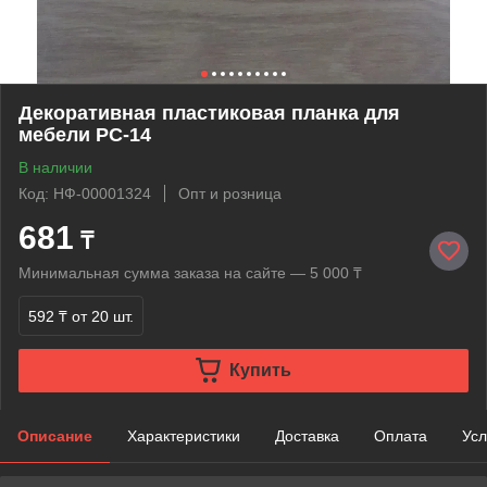
Декоративная пластиковая планка для
мебели РС-14
В наличии
Код: НФ-00001324
Опт и розница
681
₸
Минимальная сумма заказа на сайте — 5 000 ₸
592 ₸
от 20 шт.
Купить
Описание
Характеристики
Доставка
Оплата
Усл