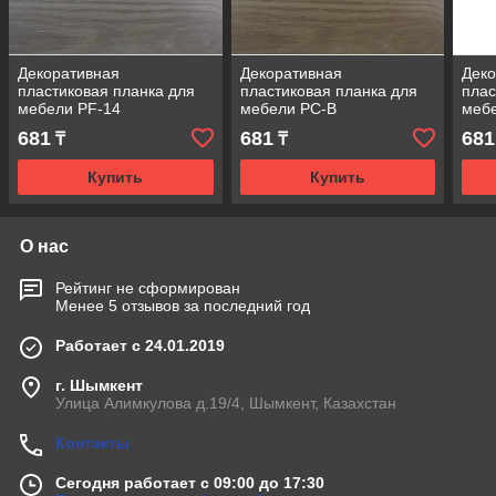
Декоративная
Декоративная
Деко
пластиковая планка для
пластиковая планка для
плас
мебели РF-14
мебели РС-B
меб
681
681
681
₸
₸
Купить
Купить
О нас
Рейтинг не сформирован
Менее 5 отзывов за последний год
Работает с 24.01.2019
г. Шымкент
Улица Алимкулова д.19/4, Шымкент, Казахстан
Контакты
Сегодня работает с 09:00 до 17:30