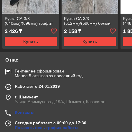
Ручка СА-3/3
Ручка СА-3/3
Ручк
(640мм)/(696мм) графит
(512мм)/(596мм) белый
(448
2 426
2 158
1 8
₸
₸
Купить
Купить
О нас
Рейтинг не сформирован
Менее 5 отзывов за последний год
Работает с 24.01.2019
г. Шымкент
Улица Алимкулова д.19/4, Шымкент, Казахстан
Контакты
Сегодня работает с 09:00 до 17:30
Показать весь график работы