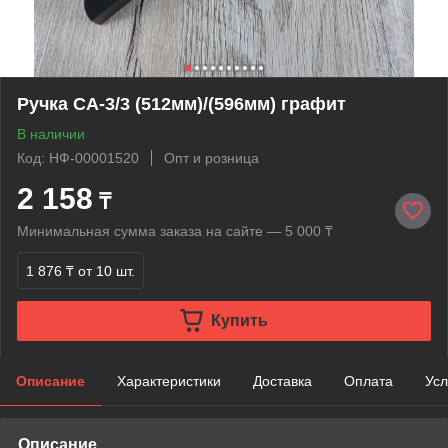
Ручка СА-3/3 (512мм)/(596мм) графит
В наличии
Код: НФ-00001520
Опт и розница
2 158
₸
Минимальная сумма заказа на сайте — 5 000 ₸
1 876 ₸
от 10 шт.
Купить
Описание
Характеристики
Доставка
Оплата
Усл
Описание