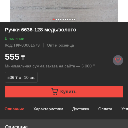
Ручки 6636-128 медь/золото
В наличии
Код: НФ-00001579
Опт и розница
555
₸
Минимальная сумма заказа на сайте — 5 000 ₸
536 ₸
от 10 шт.
Купить
Описание
Характеристики
Доставка
Оплата
Усл
Описание