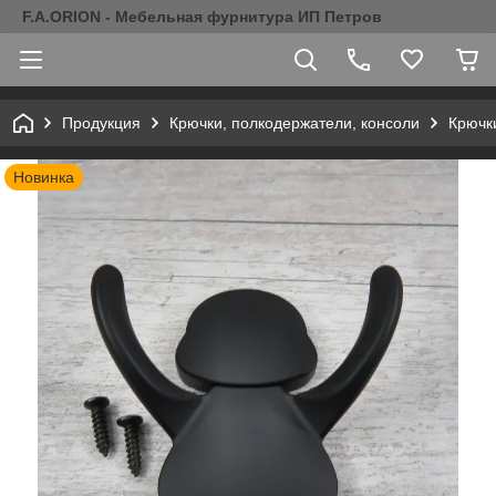
F.A.ORION - Мебельная фурнитура ИП Петров
Продукция
Крючки, полкодержатели, консоли
Крючк
Новинка