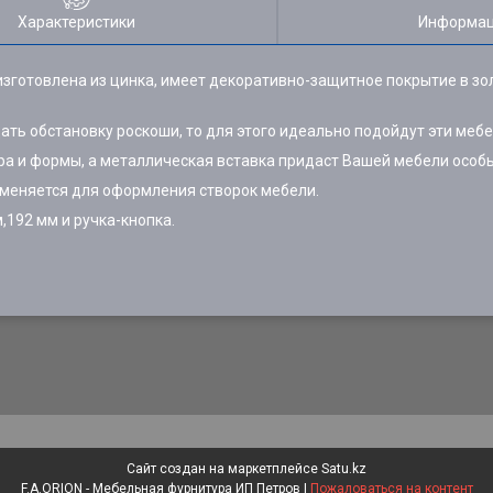
Характеристики
Информац
зготовлена из цинка, имеет декоративно-защитное покрытие в зол
ать обстановку роскоши, то для этого идеально подойдут эти меб
ра и формы, а металлическая вставка придаст Вашей мебели особы
именяется для оформления створок мебели.
,192 мм и ручка-кнопка.
Сайт создан на маркетплейсе
Satu.kz
F.A.ORION - Мебельная фурнитура ИП Петров |
Пожаловаться на контент