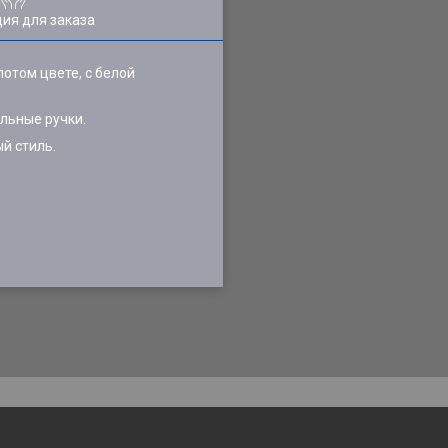
ия для заказа
отом цвете, с белой
ельные ручки.
й стиль.