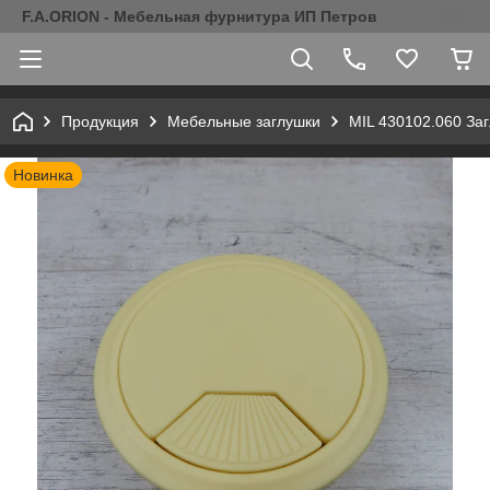
F.A.ORION - Мебельная фурнитура ИП Петров
Продукция
Мебельные заглушки
MIL 430102.060 За
Новинка