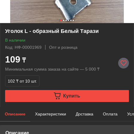
Уголок L - образный Белый Тарази
В наличии
Код: НФ-00001969
Опт и розница
109
₸
Минимальная сумма заказа на сайте — 5 000 ₸
102 ₸
от 10 шт.
Купить
Описание
Характеристики
Доставка
Оплата
Усл
Описание