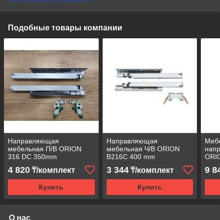
Подобные товары компании
Направляющая
Направляющая
Меб
мебельная П/В ORION
мебельная Ч/В ORION
нап
316 DC 350mm
В216С 400 mm
ORI
4 820
3 344
9 8
₸/комплект
₸/комплект
Купить
Купить
О нас