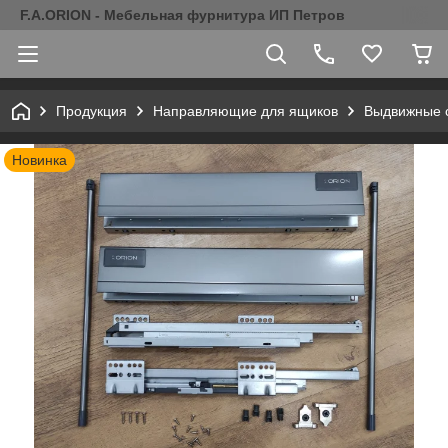
F.A.ORION - Мебельная фурнитура ИП Петров
Продукция
Направляющие для ящиков
Выдвижные 
Новинка