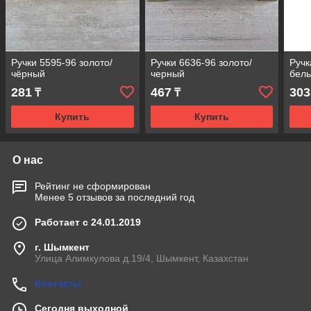
Ручки 5595-96 золото/
Ручки 6636-96 золото/
Ручк
чёрный
черный
бел
281
467
303
₸
₸
Купить
Купить
О нас
Рейтинг не сформирован
Менее 5 отзывов за последний год
Работает с 24.01.2019
г. Шымкент
Улица Алимкулова д.19/4, Шымкент, Казахстан
Контакты
Сегодня выходной