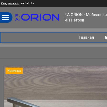
Создать сайт
на Satu.kz
F.A.ORION - Мебельная
ИП Петров
Главная
П
Новинка