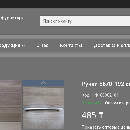
 фурнитура
родукция
О нас
Контакты
Доставка и опл
Ручки 5670-192 с
Код:
НФ-00002101
В наличии
Оптом и в р
485 ₸
Показать оптовые цен