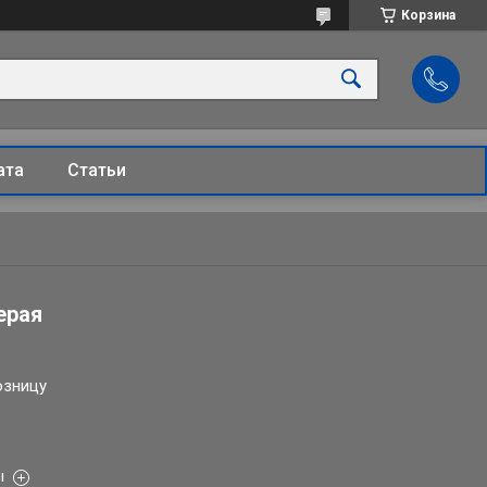
Корзина
ата
Статьи
ерая
озницу
ы