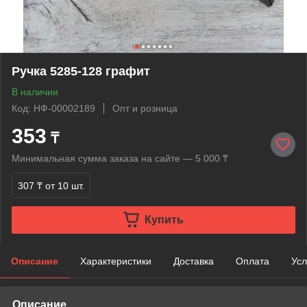
Ручка 5285-128 графит
В наличии
Код: НФ-00002189
Опт и розница
353
₸
Минимальная сумма заказа на сайте — 5 000 ₸
307 ₸
от 10 шт.
Купить
Описание
Характеристики
Доставка
Оплата
Усл
Описание