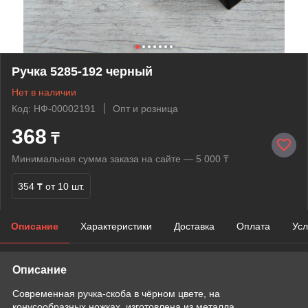
Ручка 5285-192 черный
Нет в наличии
Код: НФ-00002191
Опт и розница
368
₸
Минимальная сумма заказа на сайте — 5 000 ₸
354 ₸
от 10 шт.
Описание
Характеристики
Доставка
Оплата
Усл
Описание
Современная ручка-скоба в чёрном цвете, на
конусообразных ножках, изготовлена из металла.