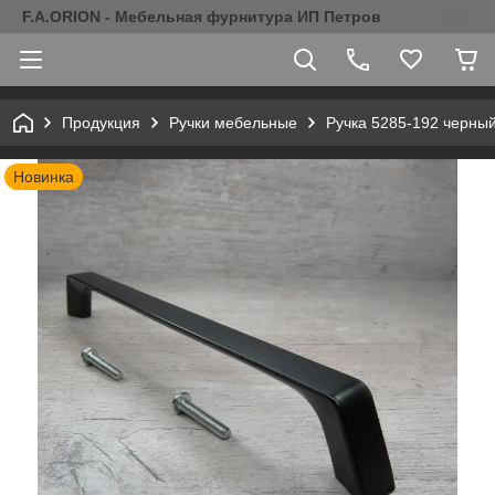
F.A.ORION - Мебельная фурнитура ИП Петров
Продукция
Ручки мебельные
Ручка 5285-192 черны
Новинка