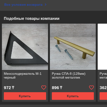
Все условия возврата
Подобные товары компании
Менсолодержатель М-1
Ручка СПА-8 (128мм)
Ручк
черный
золотой металлик
мет
972
896
362
₸
₸
Купить
Купить