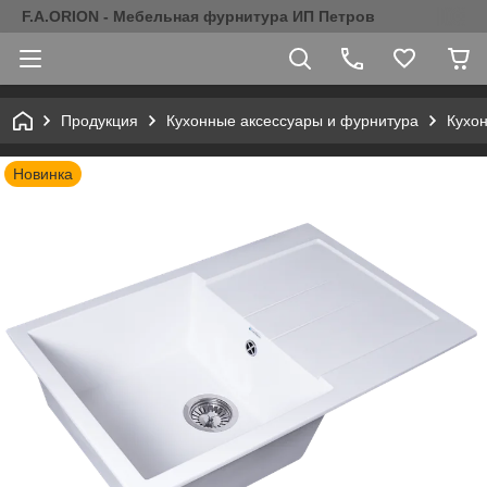
F.A.ORION - Мебельная фурнитура ИП Петров
Продукция
Кухонные аксессуары и фурнитура
Кухо
Новинка