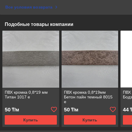
Все условия возврата
Подобные товары компании
ПВХ кромка 0,8*19 мм
ПВХ кромка 0,8*19мм
ПВХ 
Титан 1017 е
Бетон пайн темный 8015
Бодэ
е
50
50
44
₸/м
₸/м
₸
Купить
Купить