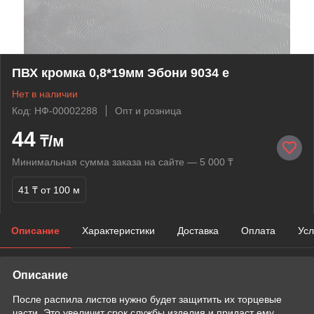
ПВХ кромка 0,8*19мм Эбони 9034 е
Нет в наличии
Код: НФ-00002288
Опт и розница
44
₸/м
Минимальная сумма заказа на сайте — 5 000 ₸
41 ₸
от 100 м
Описание
Характеристики
Доставка
Оплата
Усл
Описание
После распила листов нужно будет защитить их торцевые
части. Это увеличит срок службы изделия и придаст ему