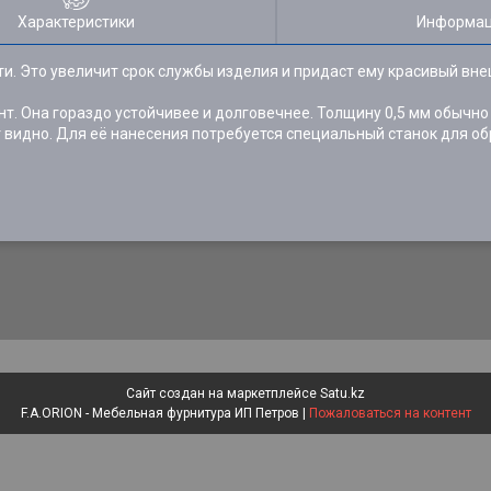
Характеристики
Информац
ти. Это увеличит срок службы изделия и придаст ему красивый вн
нт. Она гораздо устойчивее и долговечнее. Толщину 0,5 мм обычн
т видно. Для её нанесения потребуется специальный станок для об
Сайт создан на маркетплейсе
Satu.kz
F.A.ORION - Мебельная фурнитура ИП Петров |
Пожаловаться на контент