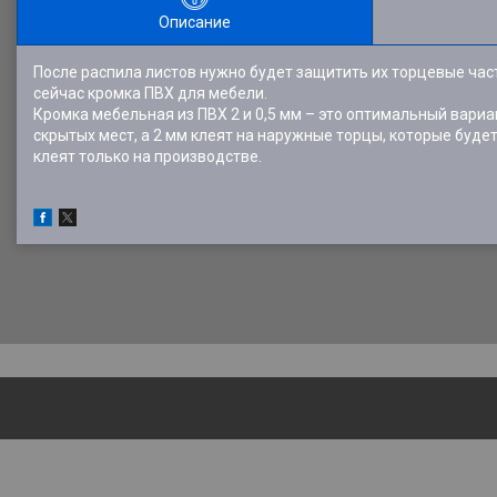
Описание
После распила листов нужно будет защитить их торцевые час
сейчас кромка ПВХ для мебели.
Кромка мебельная из ПВХ 2 и 0,5 мм – это оптимальный вариа
скрытых мест, а 2 мм клеят на наружные торцы, которые буде
клеят только на производстве.