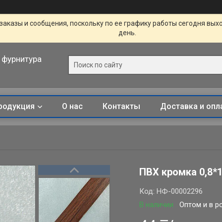
заказы и сообщения, поскольку по ее графику работы сегодня вых
день.
 фурнитура
родукция
О нас
Контакты
Доставка и опл
ПВХ кромка 0,8*1
Код:
НФ-00002296
В наличии
Оптом и в р