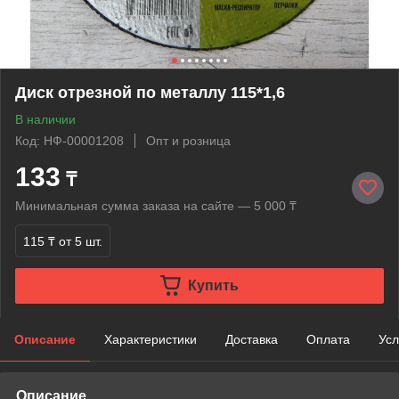
Диск отрезной по металлу 115*1,6
В наличии
Код: НФ-00001208
Опт и розница
133
₸
Минимальная сумма заказа на сайте — 5 000 ₸
115 ₸
от 5 шт.
Купить
Описание
Характеристики
Доставка
Оплата
Усл
Описание