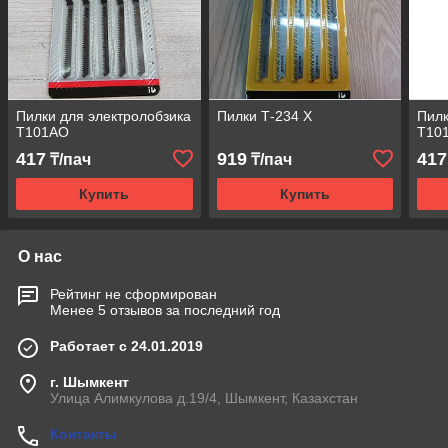
Пилки для электролобзика
Пилки Т-234 Х
Пилк
Т101АО
Т10
417
919
417
₸/пач
₸/пач
Купить
Купить
О нас
Рейтинг не сформирован
Менее 5 отзывов за последний год
Работает с 24.01.2019
г. Шымкент
Улица Алимкулова д.19/4, Шымкент, Казахстан
Контакты