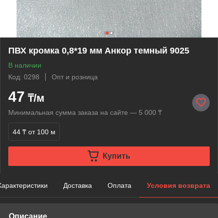
ПВХ кромка 0,8*19 мм Анкор темный 9025
В наличии
Код: 0298
Опт и розница
47
₸/м
Минимальная сумма заказа на сайте — 5 000 ₸
44 ₸
от 100 м
Купить
Характеристики
Доставка
Оплата
Условия возврата
Описание