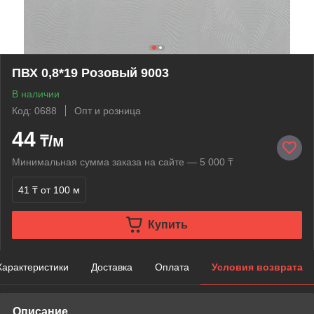
ПВХ 0,8*19 Розовый 9003
В наличии
Код: 0688
Опт и розница
44
₸/м
Минимальная сумма заказа на сайте — 5 000 ₸
41 ₸
от 100 м
Купить
Характеристики
Доставка
Оплата
Условия возврата
Описание